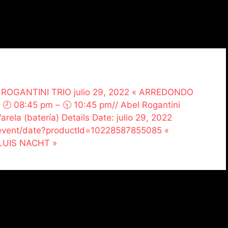
EL ROGANTINI TRIO julio 29, 2022 « ARREDONDO
 08:45 pm – 🕥 10:45 pm// Abel Rogantini
rela (batería) Details Date: julio 29, 2022
n/event/date?productId=10228587855085 «
UIS NACHT »