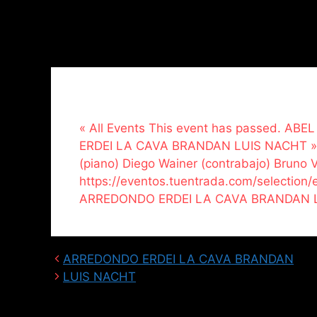
« All Events This event has passed. AB
ERDEI LA CAVA BRANDAN LUIS NACHT » 🕗
(piano) Diego Wainer (contrabajo) Bruno Va
https://eventos.tuentrada.com/selectio
ARREDONDO ERDEI LA CAVA BRANDAN L
ARREDONDO ERDEI LA CAVA BRANDAN
LUIS NACHT