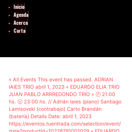
Inicio
Agenda
Acerca
Carta
« All Events This event has passed. ADRIAN
IAIES TRIO abril 1, 2023 « EDUARDO ELIA TRIO
JUAN PABLO ARRREDONDO TRIO » 🕗 21:00
hs. 🕥 23:00 hs. // Adrián Iaies (piano) Santiago
Lamisovski (contrabajo) Carto Brandán
(batería) Details Date: abril 1, 2023
https://eventos.tuentrada.com/selection/event/
date?productId=10228781001029 « EDUARDO