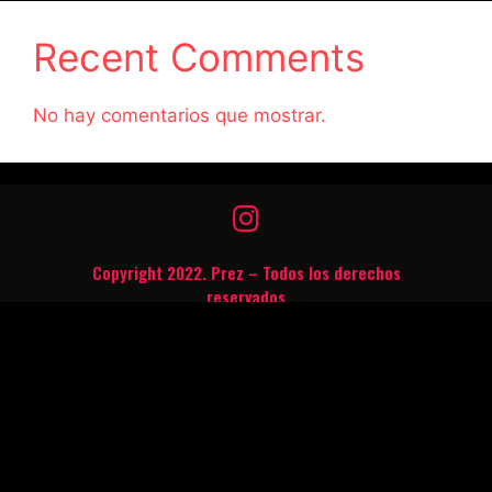
Recent Comments
No hay comentarios que mostrar.
Copyright 2022. Prez – Todos los derechos
reservados
Ley Nº 11.748: Prohibida la venta y consumo de
bebidas alcohólicas a menores de dieciocho (18)
años de edad.
Las mujeres embarazadas no deben beber alcohol.
Beber con moderación