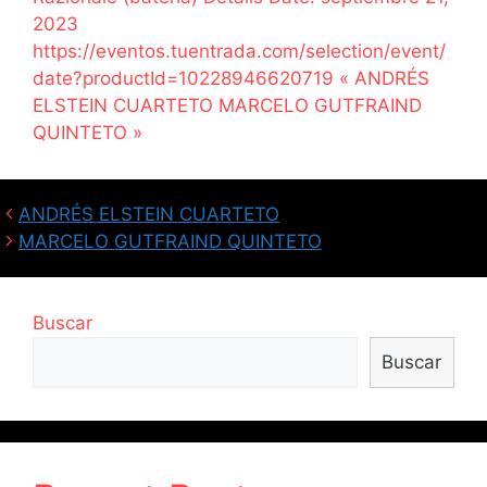
2023
https://eventos.tuentrada.com/selection/event/
date?productId=10228946620719 « ANDRÉS
ELSTEIN CUARTETO MARCELO GUTFRAIND
QUINTETO »
ANDRÉS ELSTEIN CUARTETO
MARCELO GUTFRAIND QUINTETO
Buscar
Buscar