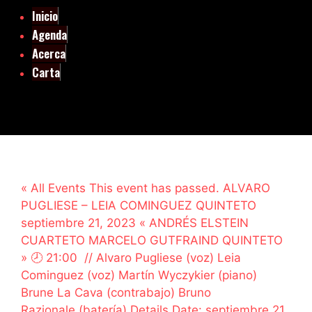
Inicio
Agenda
Acerca
Carta
« All Events This event has passed. ALVARO
PUGLIESE – LEIA COMINGUEZ QUINTETO
septiembre 21, 2023 « ANDRÉS ELSTEIN
CUARTETO MARCELO GUTFRAIND QUINTETO
» 🕗 21:00 // Alvaro Pugliese (voz) Leia
Cominguez (voz) Martín Wyczykier (piano)
Brune La Cava (contrabajo) Bruno
Razionale (batería) Details Date: septiembre 21,