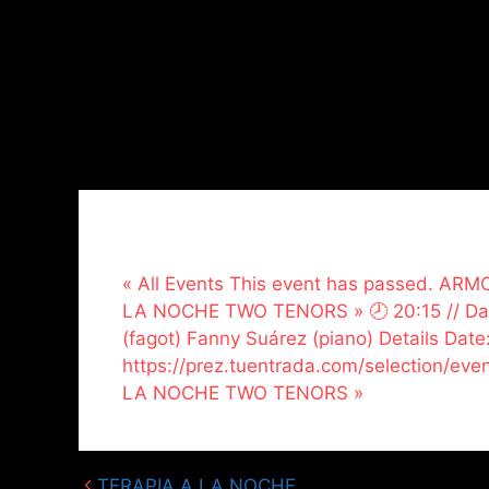
« All Events This event has passed. AR
LA NOCHE TWO TENORS » 🕗 20:15 // David
(fagot) Fanny Suárez (piano) Details Date
https://prez.tuentrada.com/selection/e
LA NOCHE TWO TENORS »
TERAPIA A LA NOCHE