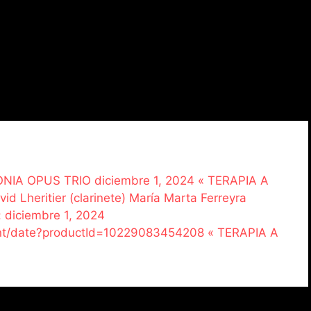
MONIA OPUS TRIO diciembre 1, 2024 « TERAPIA A
 Lheritier (clarinete) María Marta Ferreyra
: diciembre 1, 2024
vent/date?productId=10229083454208 « TERAPIA A