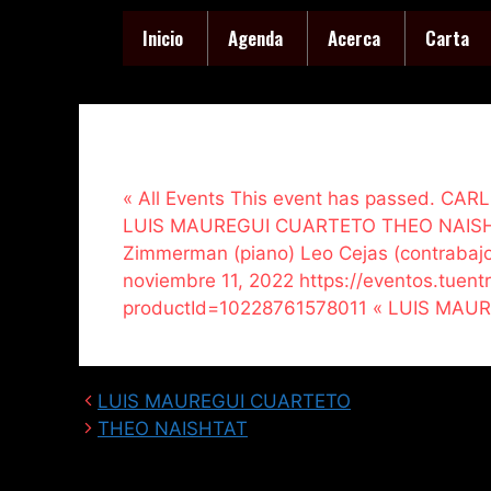
Inicio
Agenda
Acerca
Carta
« All Events This event has passed. C
LUIS MAUREGUI CUARTETO THEO NAISHTAT 
Zimmerman (piano) Leo Cejas (contrabajo)
noviembre 11, 2022 https://eventos.tuent
productId=10228761578011 « LUIS MA
LUIS MAUREGUI CUARTETO
THEO NAISHTAT