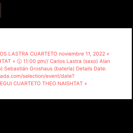
ARLOS LASTRA CUARTETO noviembre 11, 2022 «
» 🕥 11:00 pm// Carlos Lastra (saxo) Alan
 Sebastián Groshaus (batería) Details Date:
rada.com/selection/event/date?
UREGUI CUARTETO THEO NAISHTAT »