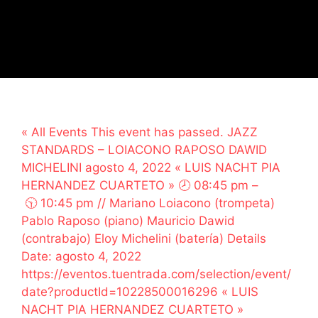
« All Events This event has passed. JAZZ
STANDARDS – LOIACONO RAPOSO DAWID
MICHELINI agosto 4, 2022 « LUIS NACHT PIA
HERNANDEZ CUARTETO » 🕗 08:45 pm –
🕥 10:45 pm // Mariano Loiacono (trompeta)
Pablo Raposo (piano) Mauricio Dawid
(contrabajo) Eloy Michelini (batería) Details
Date: agosto 4, 2022
https://eventos.tuentrada.com/selection/event/
date?productId=10228500016296 « LUIS
NACHT PIA HERNANDEZ CUARTETO »