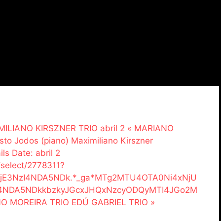
XIMILIANO KIRSZNER TRIO abril 2 « MARIANO
o Jodos (piano) Maximiliano Kirszner
ls Date: abril 2
/select/2778311?
LjE3NzI4NDA5NDk.*_ga*MTg2MTU4OTA0Ni4xNjU
I4NDA5NDkkbzkyJGcxJHQxNzcyODQyMTI4JGo2M
 MOREIRA TRIO EDÚ GABRIEL TRIO »