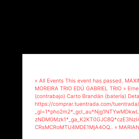
« All Events This event has passed. MA
MOREIRA TRIO EDÚ GABRIEL TRIO » Ernest
(contrabajo) Carto Brandán (batería) Detai
https://comprar.tuentrada.com/tuentrada
_gl=1*pho2m2*_gcl_au*Njg1NTYwMDkw
zNDM0Mzk1*_ga_K2KT0GJC8Q*czE3Nz
CRsMCRoMTU4MDE1MjA4OQ.. « MARIANO