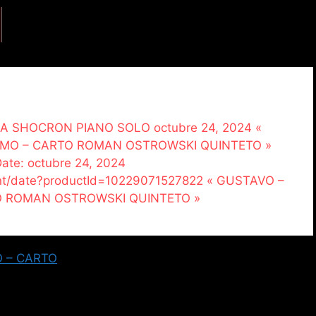
AULA SHOCRON PIANO SOLO octubre 24, 2024 «
NIMO – CARTO ROMAN OSTROWSKI QUINTETO »
 Date: octubre 24, 2024
vent/date?productId=10229071527822 « GUSTAVO –
TO ROMAN OSTROWSKI QUINTETO »
O – CARTO