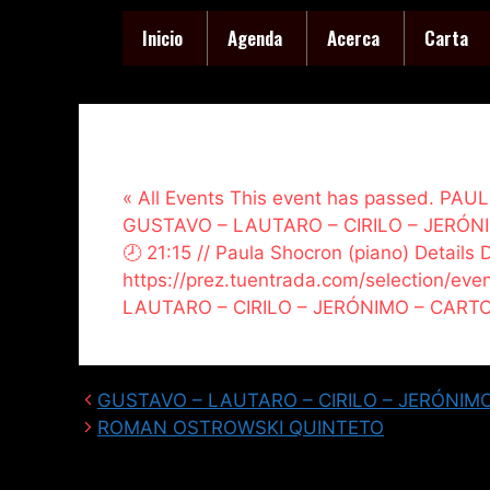
Inicio
Agenda
Acerca
Carta
« All Events This event has passed. P
GUSTAVO – LAUTARO – CIRILO – JERÓ
🕗 21:15 // Paula Shocron (piano) Details
https://prez.tuentrada.com/selection/e
LAUTARO – CIRILO – JERÓNIMO – CAR
GUSTAVO – LAUTARO – CIRILO – JERÓNIM
ROMAN OSTROWSKI QUINTETO