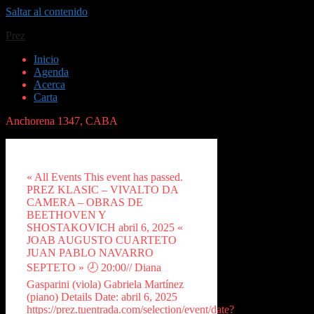
Saltar al contenido
Prez
Inicio
Agenda
Acerca
Carta
Anchorena 1347, CABA
« All Events This event has passed.
PREZ KLASIC – VIVALTO DA
CAMERA – OBRAS DE
BEETHOVEN Y
SHOSTAKOVICH abril 6, 2025 «
JOAB AUGUSTO CUARTETO
JUAN PABLO NAVARRO
SEPTETO » 🕗 20:00// Diana
Gasparini (viola) Gabriela Martínez
(piano) Details Date: abril 6, 2025
https://prez.tuentrada.com/selection/event/date?