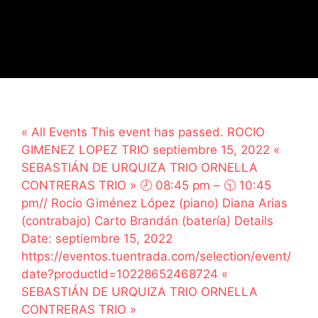
« All Events This event has passed. ROCIO
GIMENEZ LOPEZ TRIO septiembre 15, 2022 «
SEBASTIÁN DE URQUIZA TRIO ORNELLA
CONTRERAS TRIO » 🕗 08:45 pm – 🕥 10:45
pm// Rocío Giménez López (piano) Diana Arias
(contrabajo) Carto Brandán (batería) Details
Date: septiembre 15, 2022
https://eventos.tuentrada.com/selection/event/
date?productId=10228652468724 «
SEBASTIÁN DE URQUIZA TRIO ORNELLA
CONTRERAS TRIO »