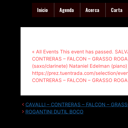
Inicio
Agenda
Acerca
Carta
« All Events This event has passed. SA
CONTRERAS – FALCON – GRASSO ROGANTIN
(saxo/clarinete) Nataniel Edelman (piano)
https://prez.tuentrada.com/selection/e
CONTRERAS – FALCON – GRASSO ROGAN
CAVALLI – CONTRERAS – FALCON – GRAS
ROGANTINI DUTIL BOCO