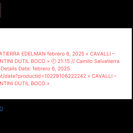
LVATIERRA EDELMAN febrero 6, 2025 « CAVALLI –
I DUTIL BOCO » 🕗 21:15 // Camilo Salvatierra
 Details Date: febrero 6, 2025
vent/date?productId=10229106222242 « CAVALLI –
TINI DUTIL BOCO »
SO