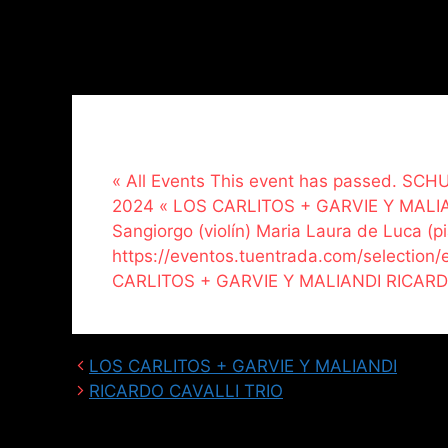
« All Events This event has passed. S
2024 « LOS CARLITOS + GARVIE Y MALIAN
Sangiorgo (violín) Maria Laura de Luca (pi
https://eventos.tuentrada.com/selectio
CARLITOS + GARVIE Y MALIANDI RICARD
LOS CARLITOS + GARVIE Y MALIANDI
RICARDO CAVALLI TRIO