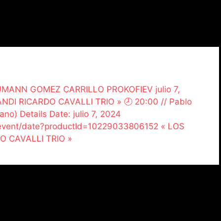
CHUMANN GOMEZ CARRILLO PROKOFIEV julio 7,
DI RICARDO CAVALLI TRIO » 🕗 20:00 // Pablo
ano) Details Date: julio 7, 2024
n/event/date?productId=10229033806152 « LOS
O CAVALLI TRIO »