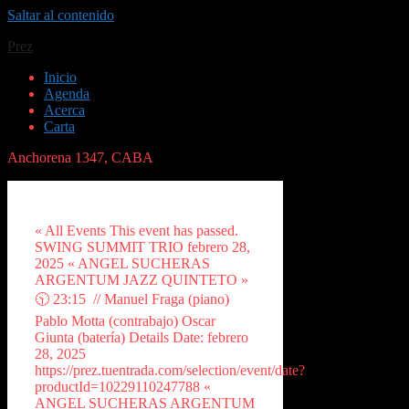
Saltar al contenido
Prez
Inicio
Agenda
Acerca
Carta
Anchorena 1347, CABA
« All Events This event has passed.
SWING SUMMIT TRIO febrero 28,
2025 « ANGEL SUCHERAS
ARGENTUM JAZZ QUINTETO »
🕥 23:15 // Manuel Fraga (piano)
Pablo Motta (contrabajo) Oscar
Giunta (batería) Details Date: febrero
28, 2025
https://prez.tuentrada.com/selection/event/date?
productId=10229110247788 «
ANGEL SUCHERAS ARGENTUM