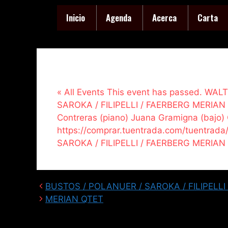
Inicio
Agenda
Acerca
Carta
« All Events This event has passed. WA
SAROKA / FILIPELLI / FAERBERG MERIAN Q
Contreras (piano) Juana Gramigna (bajo) 
https://comprar.tuentrada.com/tuentrad
SAROKA / FILIPELLI / FAERBERG MERIAN
BUSTOS / POLANUER / SAROKA / FILIPELLI
MERIAN QTET