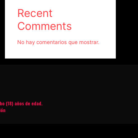
Recent
Comments
No hay comentarios que mostrar.
ho (18) años de edad.
ión