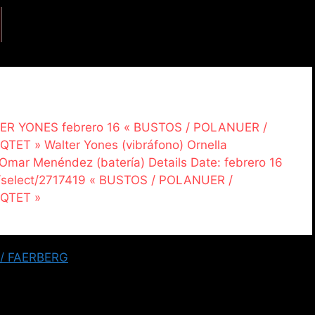
LTER YONES febrero 16 « BUSTOS / POLANUER /
TET » Walter Yones (vibráfono) Ornella
Omar Menéndez (batería) Details Date: febrero 16
a/select/2717419 « BUSTOS / POLANUER /
 QTET »
 / FAERBERG