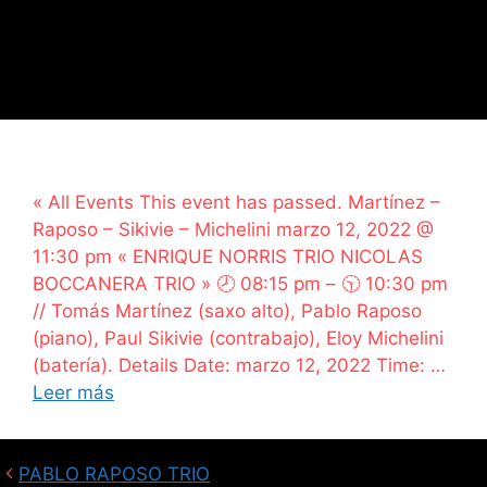
« All Events This event has passed. Martínez –
Raposo – Sikivie – Michelini marzo 12, 2022 @
11:30 pm « ENRIQUE NORRIS TRIO NICOLAS
BOCCANERA TRIO » 🕗 08:15 pm – 🕥 10:30 pm
// Tomás Martínez (saxo alto), Pablo Raposo
(piano), Paul Sikivie (contrabajo), Eloy Michelini
(batería). Details Date: marzo 12, 2022 Time: …
Leer más
PABLO RAPOSO TRIO