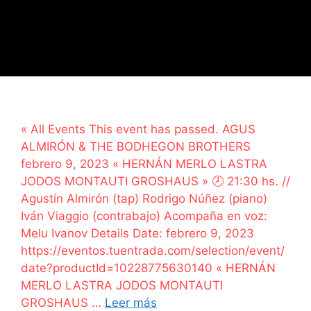
« All Events This event has passed. AGUS
ALMIRÓN & THE BODHEGON BROTHERS
febrero 9, 2023 « HERNÁN MERLO LASTRA
JODOS MONTAUTI GROSHAUS » 🕗 21:30 hs. //
Agustín Almirón (tap) Rodrigo Núñez (piano)
Iván Viaggio (contrabajo) Acompaña en voz:
Melu Ivanov Details Date: febrero 9, 2023
https://eventos.tuentrada.com/selection/event/
date?productId=10228775630140 « HERNÁN
MERLO LASTRA JODOS MONTAUTI
GROSHAUS …
Leer más