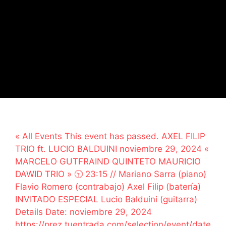
« All Events This event has passed. AXEL FILIP
TRIO ft. LUCIO BALDUINI noviembre 29, 2024 «
MARCELO GUTFRAIND QUINTETO MAURICIO
DAWID TRIO » 🕥 23:15 // Mariano Sarra (piano)
Flavio Romero (contrabajo) Axel Filip (batería)
INVITADO ESPECIAL Lucio Balduini (guitarra)
Details Date: noviembre 29, 2024
https://prez.tuentrada.com/selection/event/date