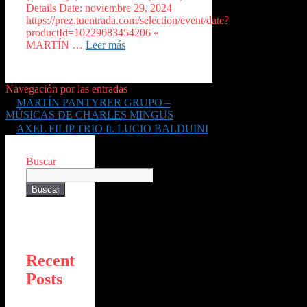
Details Date: noviembre 29, 2024
https://prez.tuentrada.com/selection/event/date?
productId=10229083454206 «
MARTÍN …
Leer más
Navegación por las entradas
MARTÍN PANTYRER GRUPO –
MÚSICAS DE CHARLES MINGUS
AXEL FILIP TRIO ft. LUCIO BALDUINI
Buscar
Buscar
Recent
Posts