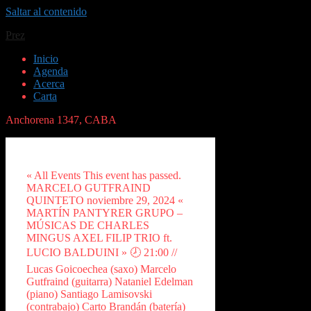
Saltar al contenido
Prez
Inicio
Agenda
Acerca
Carta
Anchorena 1347, CABA
« All Events This event has passed.
MARCELO GUTFRAIND
QUINTETO noviembre 29, 2024 «
MARTÍN PANTYRER GRUPO –
MÚSICAS DE CHARLES
MINGUS AXEL FILIP TRIO ft.
LUCIO BALDUINI » 🕗 21:00 //
Lucas Goicoechea (saxo) Marcelo
Gutfraind (guitarra) Nataniel Edelman
(piano) Santiago Lamisovski
(contrabajo) Carto Brandán (batería)