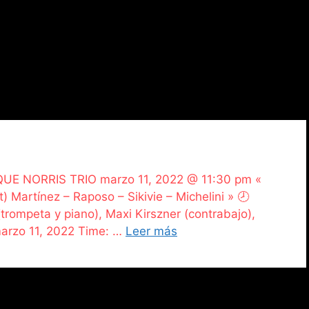
IQUE NORRIS TRIO marzo 11, 2022 @ 11:30 pm «
rtínez – Raposo – Sikivie – Michelini » 🕗
(trompeta y piano), Maxi Kirszner (contrabajo),
 marzo 11, 2022 Time: …
Leer más