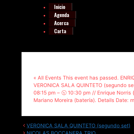
Inicio
Agenda
Acerca
Carta
« All Events This event has passed. ENR
VERONICA SALA QUINTETO (segundo set) Ma
08:15 pm – 🕥 10:30 pm // Enrique Norris 
Mariano Moreira (batería). Details Date:
VERONICA SALA QUINTETO (segundo set)
NICOLAS BOCCANERA TRIO