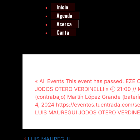
Inicio
Agenda
Acerca
Carta
« All Events This event has passed. EZ
JODOS OTERO VERDINELLI » 🕗 21:00 // Ma
(contrabajo) Martín López Grande (batería
4, 2024 https://eventos.tuentrada.com/
LUIS MAUREGUI JODOS OTERO VERDINEL
LUIS MAUREGUI