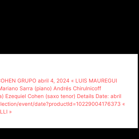
E COHEN GRUPO abril 4, 2024 « LUIS MAUREGUI
riano Sarra (piano) Andrés Chirulnicoff
) Ezequiel Cohen (saxo tenor) Details Date: abril
selection/event/date?productId=10229004176373 «
LI »