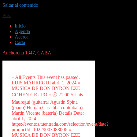
Saltar al contenido
Prez
Inicio
Agenda
Acerca
Carta
Anchorena 1347, CABA
« All Events This event has passed.
LUIS MAUREGUI abril 1, 2024 «
MUSICA DE DON BYRON EZE
COHEN GRUPO » 🕗 21:00 // Luis
Mauregui (guitarra) Agustín Spina
(piano) Hernán Cassibba contrabajo)
Martín Vicente (batería) Details Date:
abril 1, 2024
https://eventos.tuentrada.com/selection/event/date?
productId=10229003088006 «
MUSICA DE DON BYRON EZE