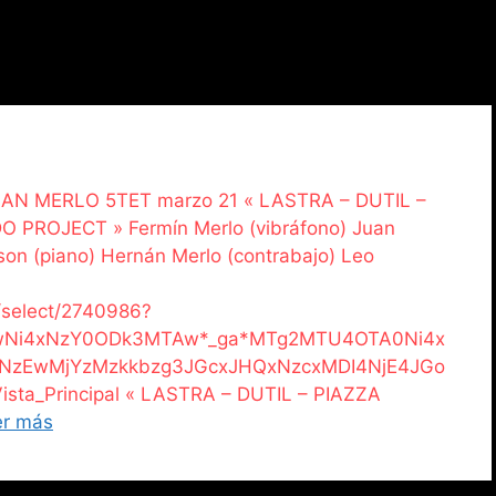
ERNAN MERLO 5TET marzo 21 « LASTRA – DUTIL –
PROJECT » Fermín Merlo (vibráfono) Juan
son (piano) Hernán Merlo (contrabajo) Leo
/select/2740986?
cwNi4xNzY0ODk3MTAw*_ga*MTg2MTU4OTA0Ni4x
NzEwMjYzMzkkbzg3JGcxJHQxNzcxMDI4NjE4JGo
a_Principal « LASTRA – DUTIL – PIAZZA
er más