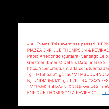
« All Events This event has passed. H
PIAZZA ENRIQUE THOMPSON & REVIRADO 
Pablo Arredondo (guitarra) Santiago Leib
Gerstner (batería) Details Date: marzo 21
https://comprar.tuentrada.com/tuentrada
_gl=1*1bhbaiu*_gcl_au*MTM3ODQ4ND
NjUzNDM0Mzk1*_ga_K2KT0GJC8Q*czE3
2MCRsMCRoNzA5NjI0NTQ5&viewCode=Vist
ENRIQUE THOMPSON & REVIRADO …
Le