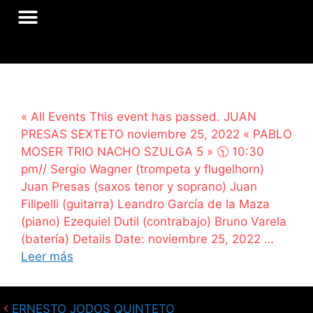
« All Events This event has passed. JUAN
PRESAS SEXTETO noviembre 25, 2022 « PABLO
MOSER TRIO NACHO SZULGA 5 » 🕥 10:30
pm// Sergio Wagner (trompeta y flugelhorn)
Juan Presas (saxos tenor y soprano) Juan
Filipelli (guitarra) Leandro García de la Maza
(piano) Ezequiel Dutil (contrabajo) Bruno Varela
(batería) Details Date: noviembre 25, 2022 …
Leer más
ERNESTO JODOS QUINTETO