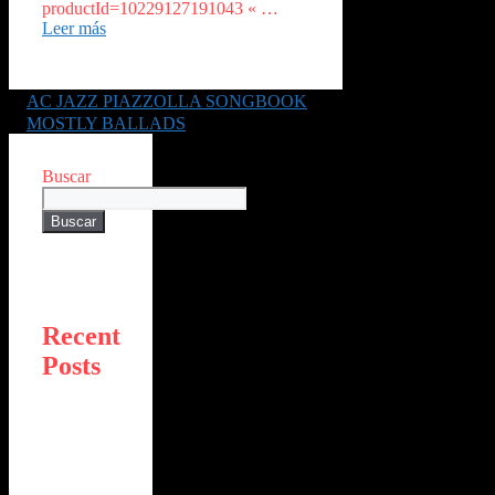
productId=10229127191043 « …
Leer más
AC JAZZ PIAZZOLLA SONGBOOK
MOSTLY BALLADS
Buscar
Buscar
Recent
Posts