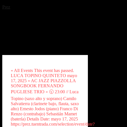
Prez
« All Events This event has passed.
LUCA TOPINO QUINTETO mayo
17, 2025 « AC JAZZ PIAZZOLLA
SONGBOOK FERNANDO
PUGLIESE TRIO » 🕤 23:00 // Luca
Topino (saxo alto y soprano) Camilo
Salvatierra (clarinete bajo, flauta, saxo
alto) Ernesto Jodos (piano) Franco Di
Renzo (contrabajo) Sebastián Mamet
(batería) Details Date: mayo 17, 2025
https://prez.tuentrada.com/selection/event/date?