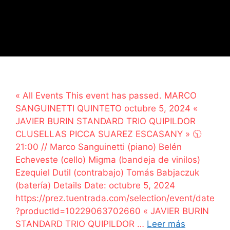
« All Events This event has passed. MARCO
SANGUINETTI QUINTETO octubre 5, 2024 «
JAVIER BURIN STANDARD TRIO QUIPILDOR
CLUSELLAS PICCA SUAREZ ESCASANY » 🕥
21:00 // Marco Sanguinetti (piano) Belén
Echeveste (cello) Migma (bandeja de vinilos)
Ezequiel Dutil (contrabajo) Tomás Babjaczuk
(batería) Details Date: octubre 5, 2024
https://prez.tuentrada.com/selection/event/date
?productId=10229063702660 « JAVIER BURIN
STANDARD TRIO QUIPILDOR …
Leer más