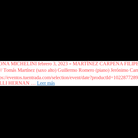
RMONA MICHELINI febrero 3, 2023 « MARTÍNEZ CARPENA FILIP
ás Martínez (saxo alto) Guillermo Romero (piano) Jerónimo Ca
https://eventos.tuentrada.com/selection/event/date?productId=102287728
PELLI HERNAN …
Leer más