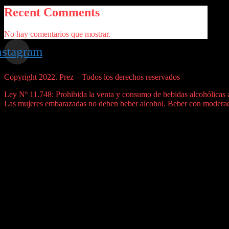
Recent Comments
No hay comentarios que mostrar.
nstagram
Copyright 2022. Prez – Todos los derechos reservados
Ley Nº 11.748: Prohibida la venta y consumo de bebidas alcohólicas 
Las mujeres embarazadas no deben beber alcohol. Beber con modera