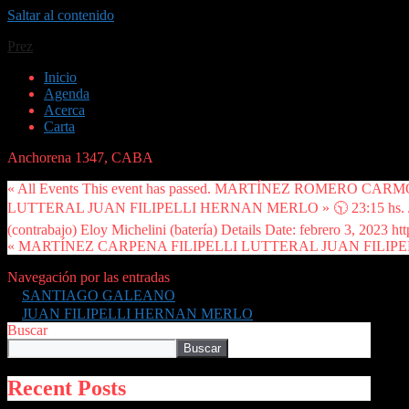
Saltar al contenido
Prez
Inicio
Agenda
Acerca
Carta
Anchorena 1347, CABA
« All Events This event has passed. MARTÍNEZ ROMERO CA
LUTTERAL JUAN FILIPELLI HERNAN MERLO » 🕥 23:15 hs. // Tom
(contrabajo) Eloy Michelini (batería) Details Date: febrero 3, 2023 
« MARTÍNEZ CARPENA FILIPELLI LUTTERAL JUAN FILI
Navegación por las entradas
SANTIAGO GALEANO
JUAN FILIPELLI HERNAN MERLO
Buscar
Buscar
Recent Posts