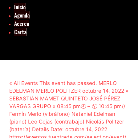
Inicio
Agenda
Acerca
Carta
« All Events This event has passed. MERLO
EDELMAN MERLO POLITZER octubre 14, 2022 «
SEBASTIÁN MAMET QUINTETO JOSÉ PÉREZ
VARGAS GRUPO » 08:45 pm🕗 – 🕥 10:45 pm//
Fermín Merlo (vibráfono) Nataniel Edelman
(piano) Leo Cejas (contrabajo) Nicolás Politzer
(batería) Details Date: octubre 14, 2022
https://eventos.tuentrada.com/selection/event/