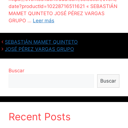
date?productId=10228716511621 « SEBASTIÁN
MAMET QUINTETO JOSÉ PÉREZ VARGAS
GRUPO …
Leer más
SEBASTIÁN MAMET QUINTETO
JOSÉ PÉREZ VARGAS GRUPO
Buscar
Buscar
Recent Posts