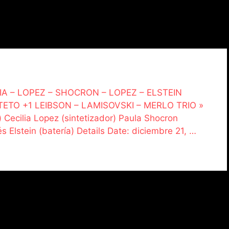
EBBIA – LOPEZ – SHOCRON – LOPEZ – ELSTEIN
TETO +1 LEIBSON – LAMISOVSKI – MERLO TRIO »
) Cecilia Lopez (sintetizador) Paula Shocron
 Elstein (batería) Details Date: diciembre 21, …