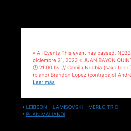
« All Events This event has passed. N
diciembre 21, 2023 « JUAN BAYON QUIN
🕗 21:00 hs. // Camila Nebbia (saxo tenor
(piano) Brandon Lopez (contrabajo) Andrés
Leer más
LEIBSON – LAMISOVSKI – MERLO TRIO
PLAN MALIANDI