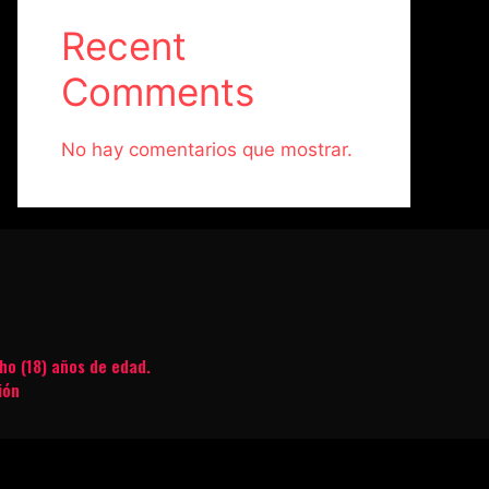
Recent
Comments
No hay comentarios que mostrar.
ho (18) años de edad.
ión