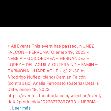
« All Events This event has passed. NUÑEZ –
FALCON – FERRONATO enero 19, 2023 «
NEBBIA – GOICOECHEA – HERNANDEZ –
LOPEZ – DEL AGUILA GUTFRAIND – FAMIN –
CARMONA – HARRIAGUE » 🕥 21:30 hs.
//Rodrigo Nuñez (piano) Damián Falcón
(contrabajo) Analía Ferronato (batería) Details
Date: enero 19, 2023
https://eventos.tuentrada.com/selection/event/
date?productId=10228772897693 « NEBBIA –
…
Leer más