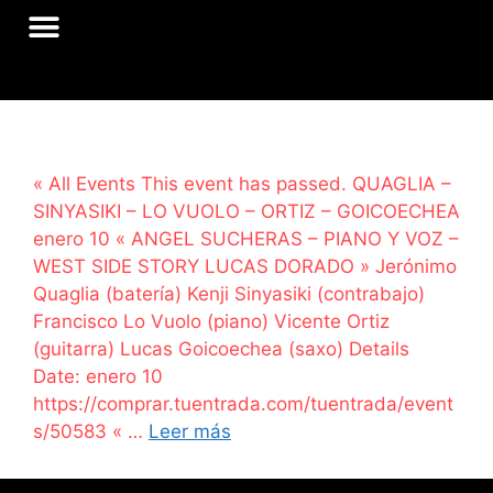
« All Events This event has passed. QUAGLIA –
SINYASIKI – LO VUOLO – ORTIZ – GOICOECHEA
enero 10 « ANGEL SUCHERAS – PIANO Y VOZ –
WEST SIDE STORY LUCAS DORADO » Jerónimo
Quaglia (batería) Kenji Sinyasiki (contrabajo)
Francisco Lo Vuolo (piano) Vicente Ortiz
(guitarra) Lucas Goicoechea (saxo) Details
Date: enero 10
https://comprar.tuentrada.com/tuentrada/event
s/50583 « …
Leer más