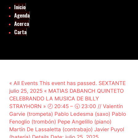
Inicio
Agenda
Acerca
Carta
« All Events This event has passed. SEXTANTE
julio 25, 2025 « MATIAS DABANCH QUINTETO
CELEBRANDO LA MUSICA DE BILLY
STRAYHORN » 🕗 20:45 – 🕤 23:00 // Valentín
Garvie (trompeta) Pablo Ledesma (saxo) Pablo
Fenoglio (trombón) Pepe Angelillo (piano)
Martín De Lassaletta (contrabajo) Javier Puyol
(batería) Details Date: julio 25, 2025