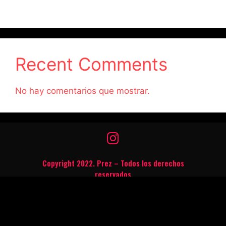
Recent Comments
No hay comentarios que mostrar.
Copyright 2022. Prez – Todos los derechos
reservados
Ley Nº 11.748: Prohibida la venta y consumo de
bebidas alcohólicas a menores de dieciocho (18)
años de edad.