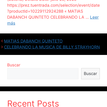
https://prez.tuentrada.com/selection/event/date
?productId=10229112924288 « MATIAS
DABANCH QUINTETO CELEBRANDO LA …
Leer
más
MATIAS DABANCH QUINTETO
CELEBRANDO LA MUSICA DE BILLY STRAYHORN
Buscar
Buscar
Recent Posts